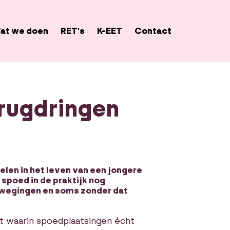
at we doen
RET's
K-EET
Contact
erugdringen
len in het leven van een jongere
 spoed in de praktijk nog
afwegingen en soms zonder dat
 waarin spoedplaatsingen écht