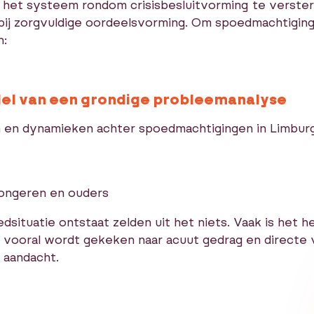
or het systeem rondom crisisbesluitvorming te verste
bij zorgvuldige oordeelsvorming. Om spoedmachtiging
n:
ddel van een grondige probleemanalyse
en dynamieken achter spoedmachtigingen in Limburg 
jongeren en ouders
dsituatie ontstaat zelden uit het niets. Vaak is het
uk vooral wordt gekeken naar acuut gedrag en directe 
 aandacht.