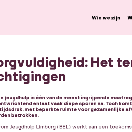
Wie we zijn
W
rgvuldigheid: Het t
chtigingen
 jeugdhulp is één van de meest ingrijpende maatrege
 ontwrichtend en laat vaak diepe sporen na. Toch komt
 tijdsdruk, met beperkte ruimte voor gezamenlijke 
rden betrokken.
rum Jeugdhulp Limburg (BEL) werkt aan een toekomst