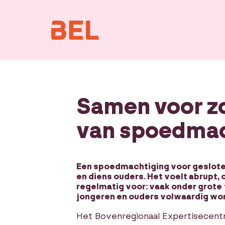
Samen voor zo
van spoedma
Een spoedmachtiging voor gesloten
en diens ouders. Het voelt abrupt,
regelmatig voor: vaak onder grote
jongeren en ouders volwaardig wo
Het Bovenregionaal Expertisecent